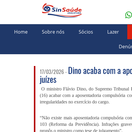
Home
Sobre nós
Sócios
Lazer
Denún
Dino acaba com a apo
17/03/2026 -
juízes
O ministro Flávio Dino, do Supremo Tribunal F
(16) acabar com a aposentadoria compulsória c
irregularidades no exercício do cargo.
“Não existe mais aposentadoria compulsória co
103 (Reforma da Previdência). Infrações grav
propôs o ministro como tese de julgamento”.