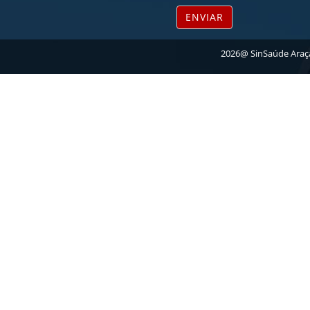
ENVIAR
2026@ SinSaúde Araça