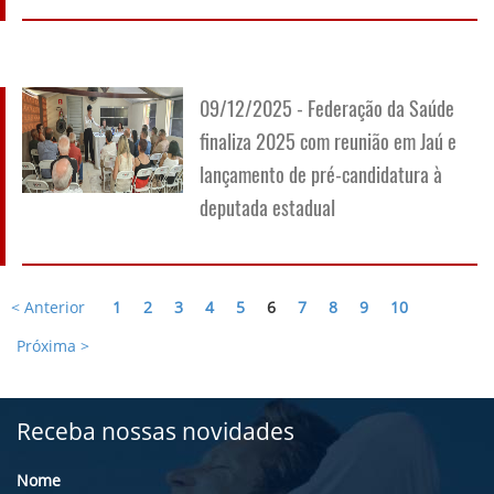
09/12/2025 - Federação da Saúde
finaliza 2025 com reunião em Jaú e
lançamento de pré-candidatura à
deputada estadual
< Anterior
1
2
3
4
5
6
7
8
9
10
Próxima >
Receba nossas novidades
Nome